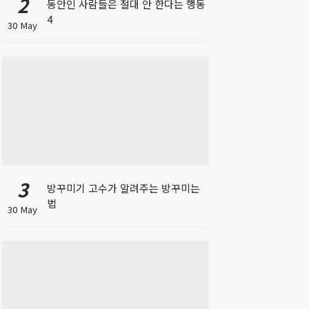
2
동안인 사람들은 절대 안 한다는 행동
4
30 May
3
방꾸미기 고수가 알려주는 방꾸미는
법
30 May