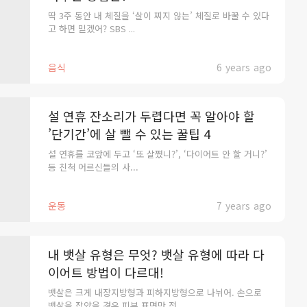
딱 3주 동안 내 체질을 ‘살이 찌지 않는’ 체질로 바꿀 수 있다
고 하면 믿겠어? SBS ...
음식
6 years ago
설 연휴 잔소리가 두렵다면 꼭 알아야 할
’단기간’에 살 뺄 수 있는 꿀팁 4
설 연휴를 코앞에 두고 ‘또 살쪘니?’, ‘다이어트 안 할 거니?’
등 친척 어르신들의 사...
운동
7 years ago
내 뱃살 유형은 무엇? 뱃살 유형에 따라 다
이어트 방법이 다르대!
뱃살은 크게 내장지방형과 피하지방형으로 나뉘어. 손으로
뱃살을 잡았을 경우 피부 표면만 전...