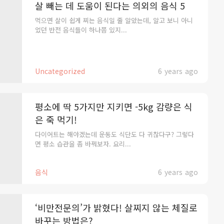
살 빼는 데 도움이 된다는 의외의 음식 5
먹으면 살이 쉽게 찌는 음식일 줄 알았는데, 알고 보니 아니
었던 반전 음식들이 하나쯤 있지...
Uncategorized
6 years ago
평소에 딱 5가지만 지키면 -5kg 감량은 식
은 죽 먹기!
다이어트는 해야겠는데 운동도 식단도 다 귀찮다구? 그렇다
면 평소 습관을 좀 바꿔보자. 요리...
음식
6 years ago
‘비만전문의’가 밝혔다! 살찌지 않는 체질로
바꾸는 방법은?