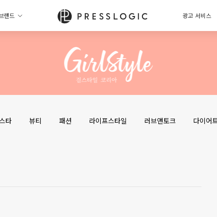
브랜드
광고 서비스
스타
뷰티
패션
라이프스타일
러브앤토크
다이어