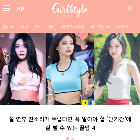
KR
Home
스타
뷰티
패션
라이프스타일
러브앤토크
다이어트
설 연휴 잔소리가 두렵다면 꼭 알아야 할 ’단기간’에
살 뺄 수 있는 꿀팁 4
운동