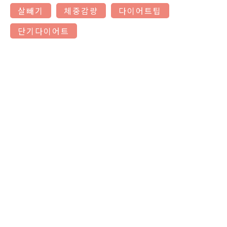
살빼기
체중감량
다이어트팁
단기다이어트