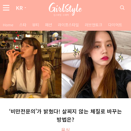
KR
Home
스타
뷰티
패션
라이프스타일
러브앤토크
다이어트
‘비만전문의’가 밝혔다! 살찌지 않는 체질로 바꾸는
방법은?
음식