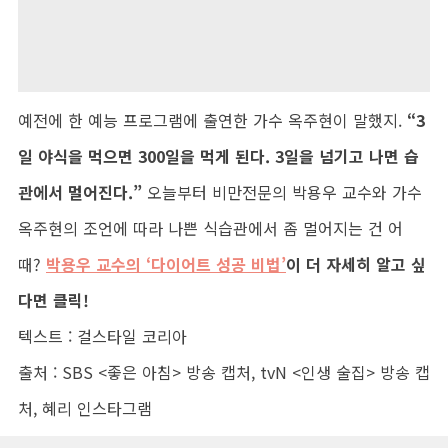
예전에 한 예능 프로그램에 출연한 가수 옥주현이 말했지.
“3
일 야식을 먹으면 300일을 먹게 된다. 3일을 넘기고 나면 습
관에서 멀어진다.”
오늘부터 비만전문의 박용우 교수와 가수
옥주현의 조언에 따라 나쁜 식습관에서 좀 멀어지는 건 어
때?
박용우 교수의 ‘다이어트 성공 비법’
이 더 자세히 알고 싶
다면 클릭!
텍스트 : 걸스타일 코리아
출처 : SBS <좋은 아침> 방송 캡처, tvN <인생 술집> 방송 캡
처, 혜리 인스타그램