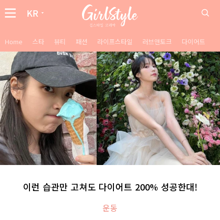
KR
Home
스타
뷰티
패션
라이프스타일
러브앤토크
다이어트
이런 습관만 고쳐도 다이어트 200% 성공한대!
운동