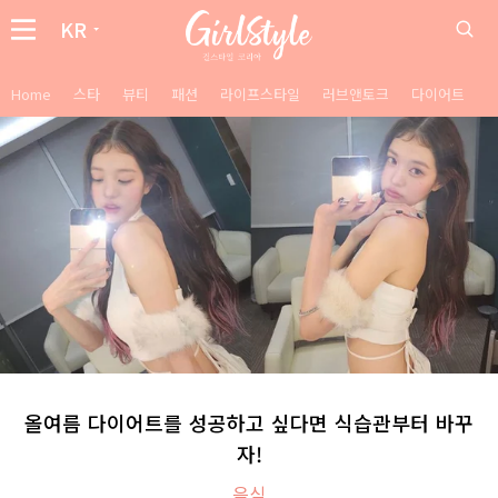
KR
Home
스타
뷰티
패션
라이프스타일
러브앤토크
다이어트
올여름 다이어트를 성공하고 싶다면 식습관부터 바꾸
자!
음식