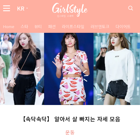
KR
Home
스타
뷰티
패션
라이프스타일
러브앤토크
다이어트
【속닥속닥】 알아서 살 빠지는 자세 모음
운동