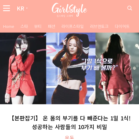
KR
Home
스타
뷰티
패션
라이프스타일
러브앤토크
다이어트
【본판잡기】 온 몸의 부기를 다 빼준다는 1일 1식!
성공하는 사람들의 10가지 비밀
운동