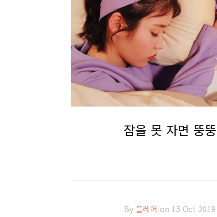
잠을 못 자면 뚱뚱
By
블레어
on 15 Oct 2019