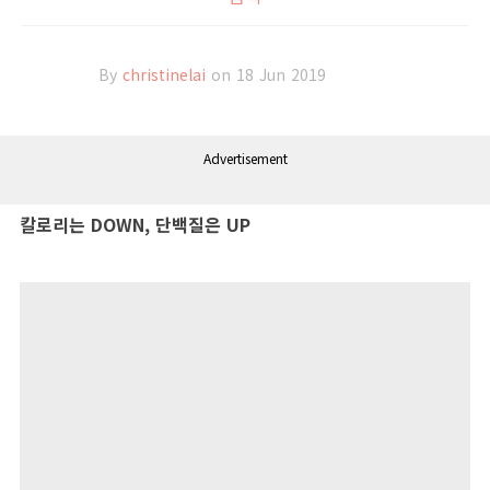
By
christinelai
on 18 Jun 2019
Advertisement
칼로리는 DOWN, 단백질은 UP