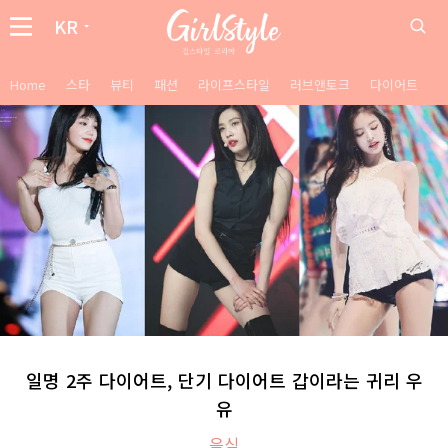
KR
Home
스타
뷰티
패션
라이프스타일
러브앤토크
다이어트
일명 2주 다이어트, 단기 다이어트 갑이라는 귀리 우
유
음식