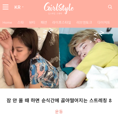
KR
Home
스타
뷰티
패션
라이프스타일
러브앤토크
다이어트
잠 안 올 때 하면 순식간에 곯아떨어지는 스트레칭 8
운동