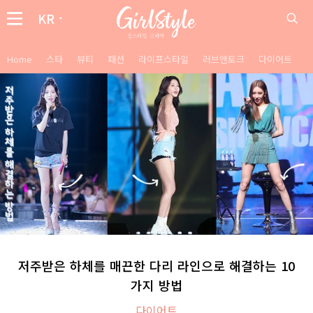
KR
Home
스타
뷰티
패션
라이프스타일
러브앤토크
다이어트
저주받은 하체를 매끈한 다리 라인으로 해결하는 10
가지 방법
다이어트