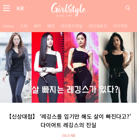
KR
Home
스타
뷰티
패션
라이프스타일
러브앤토크
다이어트
【신상대첩】 ‘레깅스를 입기만 해도 살이 빠진다고?’
다이어트 레깅스의 진실
아이템