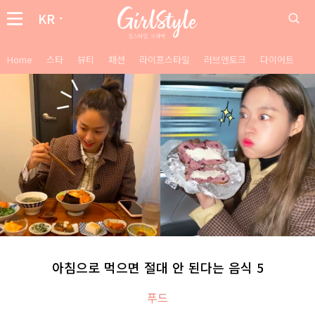
KR
Home
스타
뷰티
패션
라이프스타일
러브앤토크
다이어트
아침으로 먹으면 절대 안 된다는 음식 5
푸드