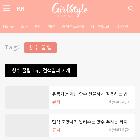
KR
Home
스타
뷰티
패션
라이프스타일
러브앤토크
다이어트
Tag:
향수 꿀팁
향수 꿀팁 tag, 검색결과 2 개
유통기한 지난 향수 알뜰하게 활용하는 법
뷰티
4 years ago
현직 조향사가 알려주는 향수 뿌리는 위치
뷰티
6 years ago