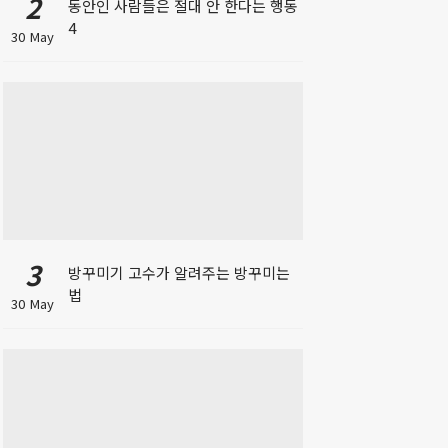
2
동안인 사람들은 절대 안 한다는 행동
4
30 May
3
방꾸미기 고수가 알려주는 방꾸미는
법
30 May