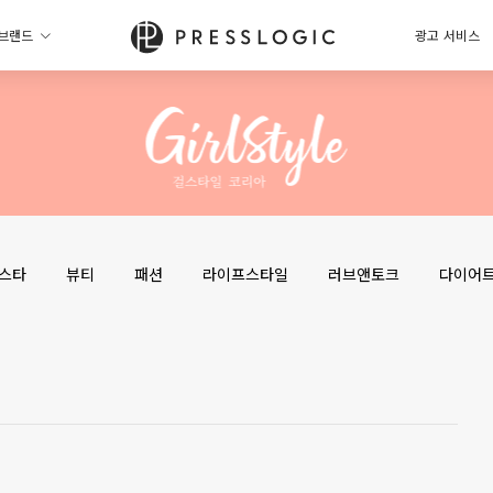
브랜드
광고 서비스
스타
뷰티
패션
라이프스타일
러브앤토크
다이어