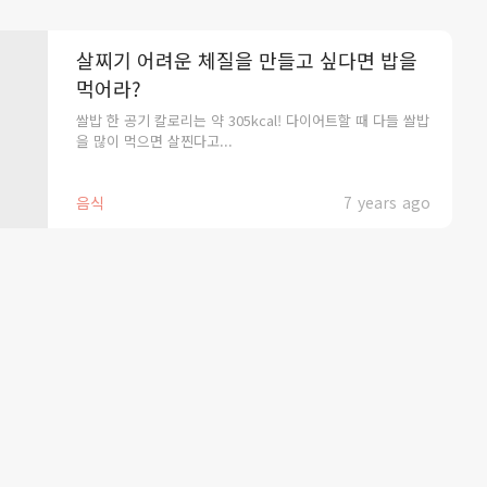
살찌기 어려운 체질을 만들고 싶다면 밥을
먹어라?
쌀밥 한 공기 칼로리는 약 305kcal! 다이어트할 때 다들 쌀밥
을 많이 먹으면 살찐다고...
음식
7 years ago