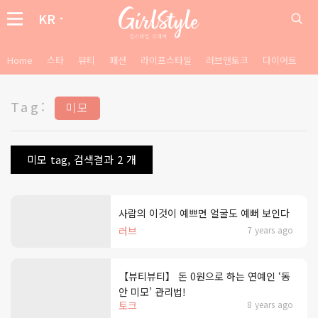
KR
Home
스타
뷰티
패션
라이프스타일
러브앤토크
다이어트
Tag:
미모
미모 tag, 검색결과 2 개
사람의 이것이 예쁘면 얼굴도 예뻐 보인다
러브
7 years ago
【뷰티뷰티】 돈 0원으로 하는 연예인 ‘동
안 미모’ 관리법!
토크
8 years ago