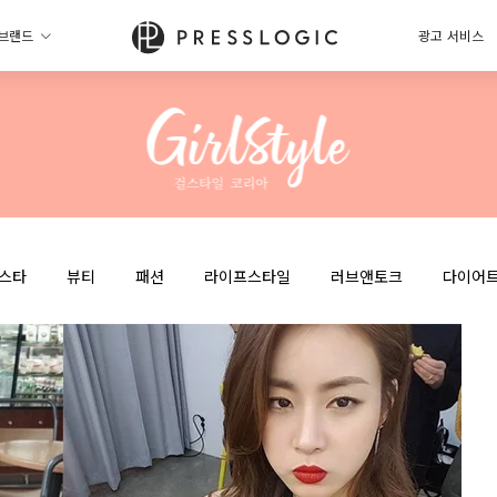
브랜드
광고 서비스
스타
뷰티
패션
라이프스타일
러브앤토크
다이어