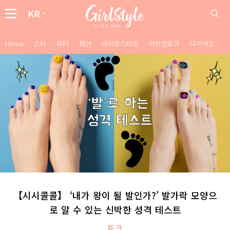
KR
Home
스타
뷰티
패션
라이프스타일
러브앤토크
다이어트
【시시콜콜】 ‘내가 왕이 될 발인가?’ 발가락 모양으
로 알 수 있는 신박한 성격 테스트
토크