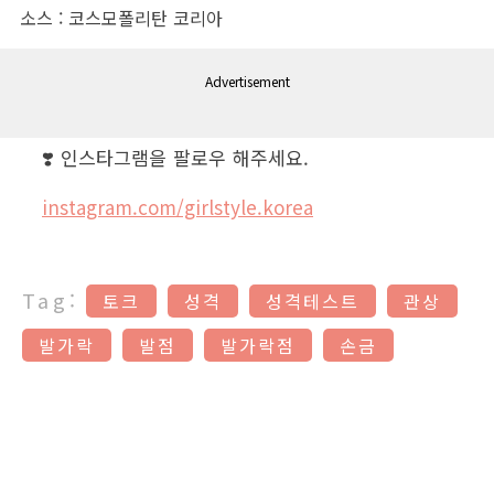
소스 : 코스모폴리탄 코리아
Advertisement
❣️ 인스타그램을 팔로우 해주세요.
instagram.com/girlstyle.korea
Tag:
토크
성격
성격테스트
관상
발가락
발점
발가락점
손금