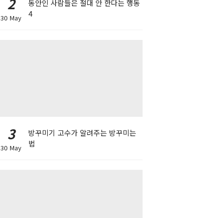
2
동안인 사람들은 절대 안 한다는 행동
4
30 May
3
방꾸미기 고수가 알려주는 방꾸미는
법
30 May