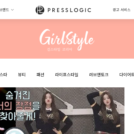
브랜드
광고 서비스
스타
뷰티
패션
라이프스타일
러브앤토크
다이어