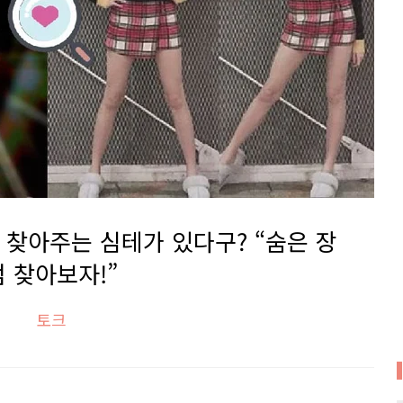
찾아주는 심테가 있다구? “숨은 장
점 찾아보자!”
토크