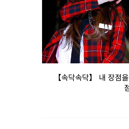
【속닥속닥】 내 장점을 