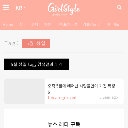
KR
Home
스타
뷰티
패션
라이프스타일
러브앤토크
다이어트
Tag:
5월 생일
5월 생일 tag, 검색결과 1 개
오직 5월에 태어난 사람들만이 가진 특징
6
Uncategorized
5 years ago
뉴스 레터 구독