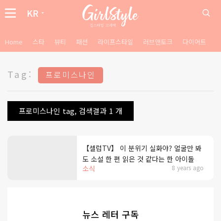
KR
Home
스타
뷰티
패션
라이프스타일
러브앤토크
다이어트
Tag:
프로미스나인
프로미스나인 tag, 검색결과 1 개
【셀럽TV】 이 분위기 실화야? 얼굴만 봐
도 소설 한 편 읽은 것 같다는 한 아이돌
소식
8 years ago
뉴스 레터 구독