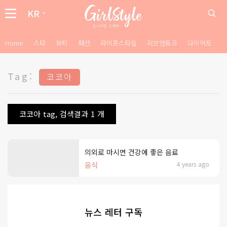
KR
Home
스타
뷰티
패션
라이프스타일
러브앤토크
다이어트
Tag:
코코아
코코아 tag, 검색결과 1 개
의외로 마시면 건강에 좋은 음료
음식
4 years ago
뉴스 레터 구독