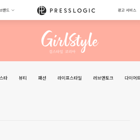
브랜드
광고 서비스
스타
뷰티
패션
라이프스타일
러브앤토크
다이어