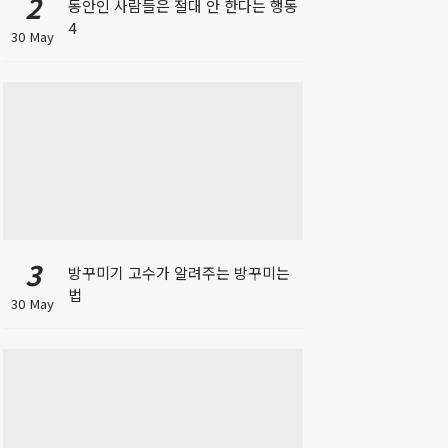
2
동안인 사람들은 절대 안 한다는 행동
4
30 May
3
방꾸미기 고수가 알려주는 방꾸미는
법
30 May