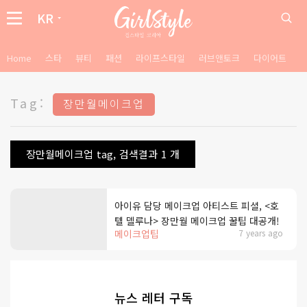
KR
Home
스타
뷰티
패션
라이프스타일
러브앤토크
다이어트
Tag:
장만월메이크업
장만월메이크업 tag, 검색결과 1 개
아이유 담당 메이크업 아티스트 피셜, <호
텔 델루나> 장만월 메이크업 꿀팁 대공개!
메이크업팁
7 years ago
뉴스 레터 구독