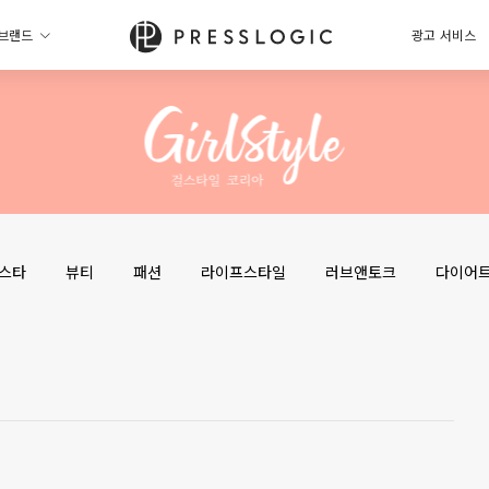
브랜드
광고 서비스
스타
뷰티
패션
라이프스타일
러브앤토크
다이어