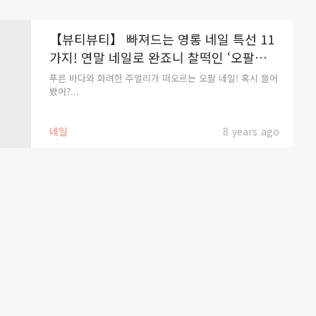
【뷰티뷰티】 빠져드는 영롱 네일 특선 11
가지! 연말 네일로 완죠니 찰떡인 ‘오팔
Nail’ 블링블링해~
푸른 바다와 화려한 주얼리가 떠오르는 오팔 네일! 혹시 들어
봤어?...
네일
8 years ago