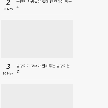
2
동안인 사람들은 절대 안 한다는 행동
4
30 May
3
방꾸미기 고수가 알려주는 방꾸미는
법
30 May