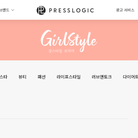
브랜드
광고 서비스
스타
뷰티
패션
라이프스타일
러브앤토크
다이어