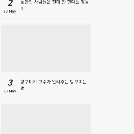
2
동안인 사람들은 절대 안 한다는 행동
4
30 May
3
방꾸미기 고수가 알려주는 방꾸미는
법
30 May