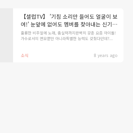
【셀럽TV】 ’기침 소리만 들어도 얼굴이 보
여!’ 눈앞에 없어도 멤버를 찾아내는 신기한
능력을 가진 남돌 5
훌륭한 비주얼에 노래, 춤실력까지완벽히 갖춘 요즘 아이돌!
가수로서의 면모뿐만 아니라특별한 능력도 갖췄다던데?...
소식
8 years ago