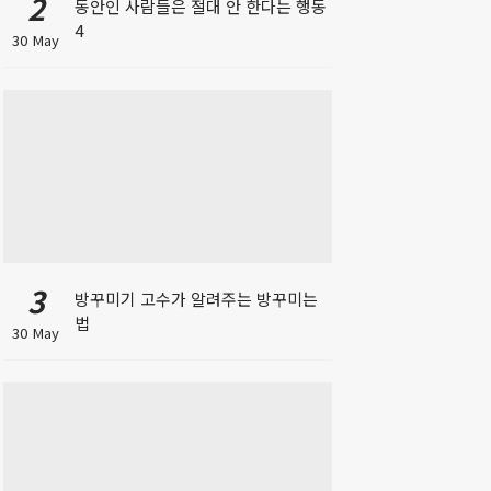
2
동안인 사람들은 절대 안 한다는 행동
4
30 May
3
방꾸미기 고수가 알려주는 방꾸미는
법
30 May