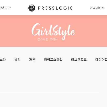
브랜드
광고 서비스
스타
뷰티
패션
라이프스타일
러브앤토크
다이어