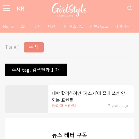
KR
Home
스타
뷰티
패션
라이프스타일
러브앤토크
다이어트
Tag:
수시
수시 tag, 검색결과 1 개
대학 합격하려면 ‘자소서’에 절대 쓰면 안
되는 표현들
라이프스타일
7 years ago
뉴스 레터 구독