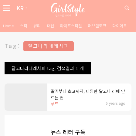
KR
Home
스타
뷰티
패션
라이프스타일
러브앤토크
다이어트
Tag:
달고나라떼레시피
달고나라떼레시피 tag, 검색결과 1 개
딸기부터 초코까지, 다양한 달고나 라떼 만
드는 법
푸드
6 years ago
뉴스 레터 구독