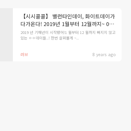
【시시콜콜】 밸런타인데이, 화이트데이가
다가온다! 2019년 1월부터 12월까지~ 00
데이 총정리!
2019 년 기해년이 시작됐어!1 월부터 12 월까지 빠지지 않고
있는 ㅇㅇ데이들..! 한번 살펴볼게 ~...
러브
8 years ago