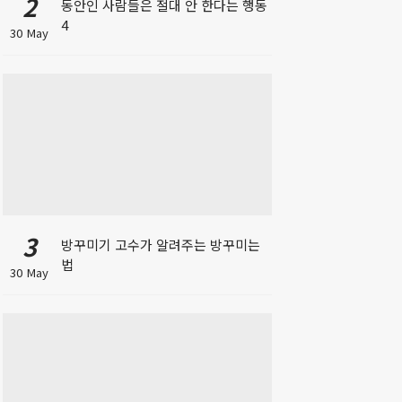
2
동안인 사람들은 절대 안 한다는 행동
4
30 May
3
방꾸미기 고수가 알려주는 방꾸미는
법
30 May