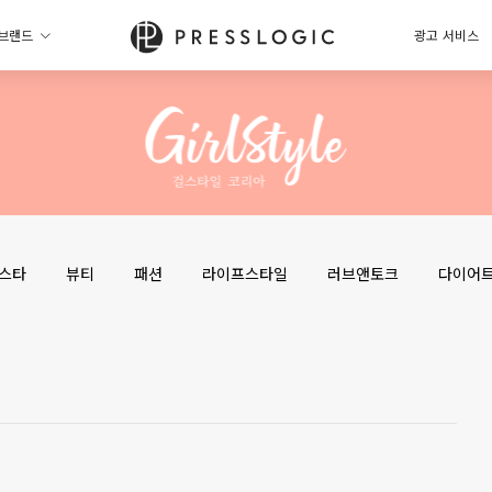
브랜드
광고 서비스
스타
뷰티
패션
라이프스타일
러브앤토크
다이어