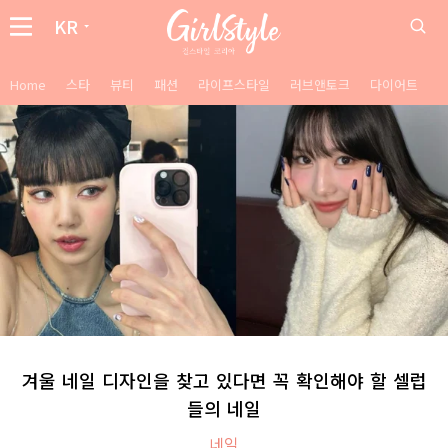
KR
Home
스타
뷰티
패션
라이프스타일
러브앤토크
다이어트
겨울 네일 디자인을 찾고 있다면 꼭 확인해야 할 셀럽
들의 네일
네일