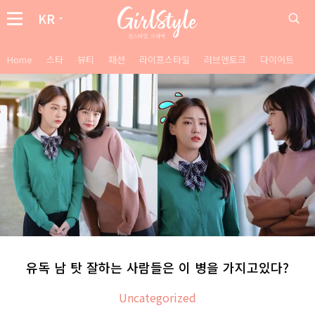
KR
Home
스타
뷰티
패션
라이프스타일
러브앤토크
다이어트
유독 남 탓 잘하는 사람들은 이 병을 가지고있다?
Uncategorized