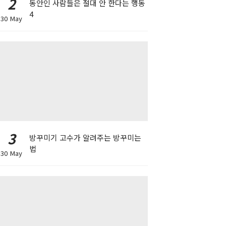
2
동안인 사람들은 절대 안 한다는 행동
4
30 May
3
방꾸미기 고수가 알려주는 방꾸미는
법
30 May