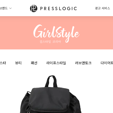
브랜드
광고 서비스
스타
뷰티
패션
라이프스타일
러브앤토크
다이어