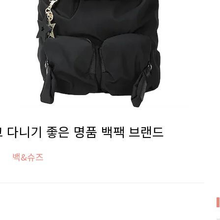
고 다니기 좋은 명품 백팩 브랜드
백&슈즈