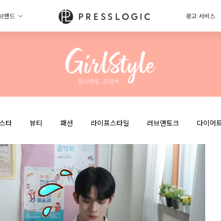
브랜드
광고 서비스
스타
뷰티
패션
라이프스타일
러브앤토크
다이어