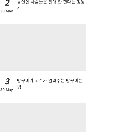
2
동안인 사람들은 절대 안 한다는 행동
4
30 May
3
방꾸미기 고수가 알려주는 방꾸미는
법
30 May