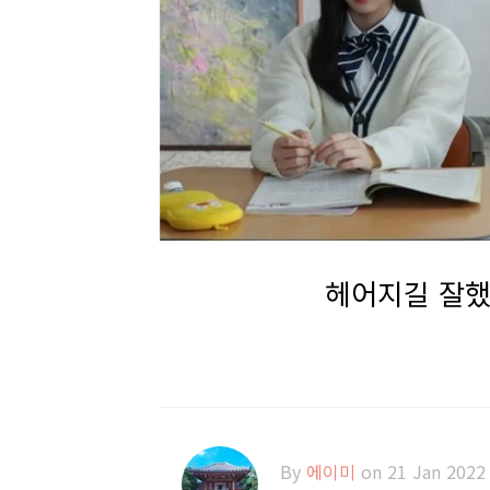
헤어지길 잘했
By
에이미
on 21 Jan 2022