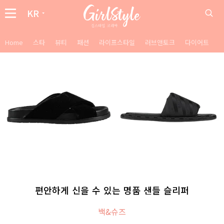
KR
Home
스타
뷰티
패션
라이프스타일
러브앤토크
다이어트
편안하게 신을 수 있는 명품 샌들 슬리퍼
백&슈즈