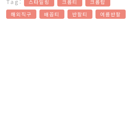
Tag:
스타일링
크롭티
크롭탑
해외직구
배꼽티
반팔티
여름반팔