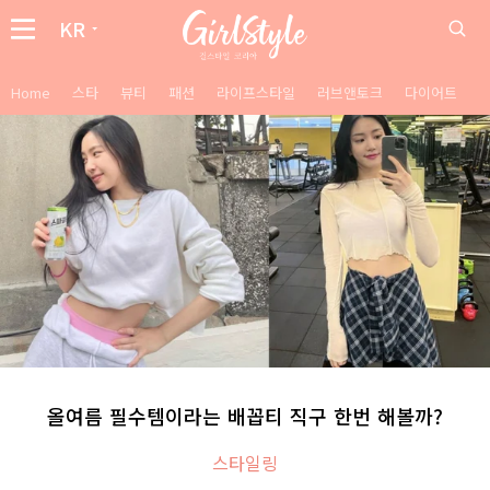
KR
Home
스타
뷰티
패션
라이프스타일
러브앤토크
다이어트
올여름 필수템이라는 배꼽티 직구 한번 해볼까?
스타일링