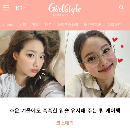
KR
Home
스타
뷰티
패션
라이프스타일
러브앤토크
다이어트
추운 겨울에도 촉촉한 입술 유지해 주는 립 케어템
코스메틱