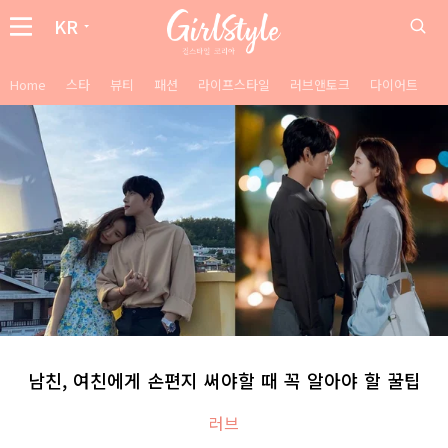
KR
Home
스타
뷰티
패션
라이프스타일
러브앤토크
다이어트
남친, 여친에게 손편지 써야할 때 꼭 알아야 할 꿀팁
러브