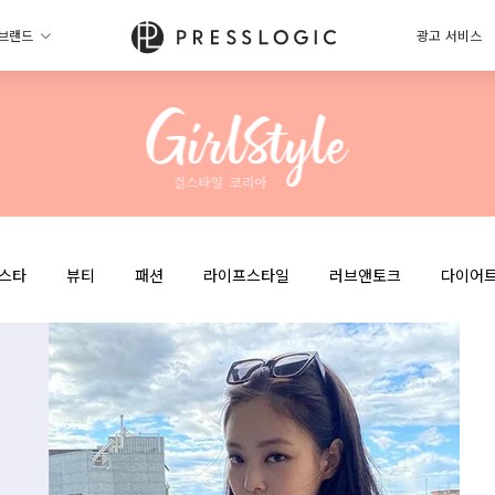
브랜드
광고 서비스
스타
뷰티
패션
라이프스타일
러브앤토크
다이어