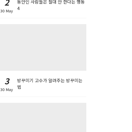
2
동안인 사람들은 절대 안 한다는 행동
4
30 May
3
방꾸미기 고수가 알려주는 방꾸미는
법
30 May