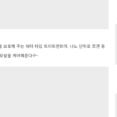
 보호해 주는 워터 타입 트리트먼트야. 나노 단위로 쪼갠 동
 모발을 케어해준다구~