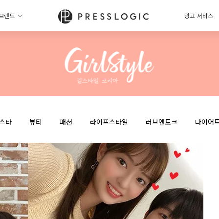
브랜드
광고 서비스
스타
뷰티
패션
라이프스타일
러브앤토크
다이어