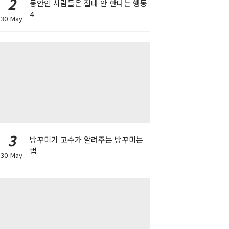
2
동안인 사람들은 절대 안 한다는 행동
4
30 May
3
방꾸미기 고수가 알려주는 방꾸미는
법
30 May