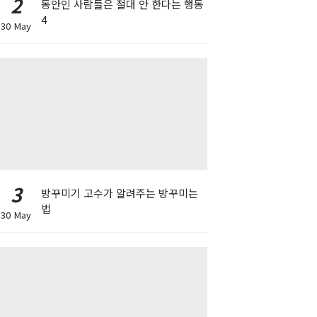
2
동안인 사람들은 절대 안 한다는 행동
4
30 May
3
방꾸미기 고수가 알려주는 방꾸미는
법
30 May