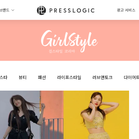
브랜드
광고 서비스
스타
뷰티
패션
라이프스타일
러브앤토크
다이어