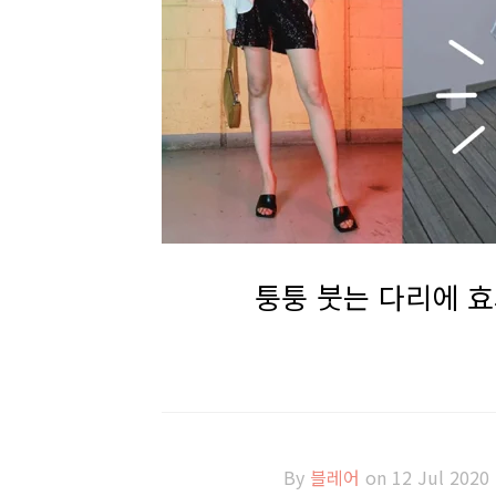
퉁퉁 붓는 다리에 효
By
블레어
on 12 Jul 2020