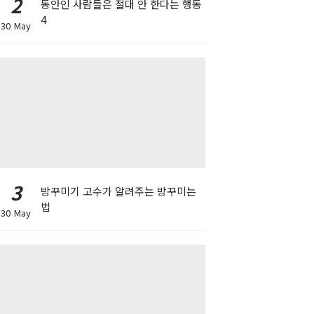
2
동안인 사람들은 절대 안 한다는 행동
4
30 May
3
방꾸미기 고수가 알려주는 방꾸미는
법
30 May