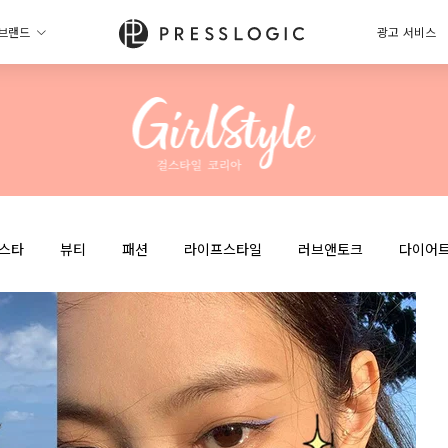
브랜드
광고 서비스
스타
뷰티
패션
라이프스타일
러브앤토크
다이어