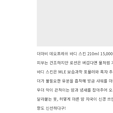
더마비 데오프레쉬 바디 스킨 210ml 15,00
피부는 건조하지만 로션은 버겁다면 물처럼 가
바디 스킨은 MLE 보습과학 포뮬러와 흑자 
더가 불필요한 유분을 흡착해 방금 샤워를 마
우더 막이 끈적이는 땀과 냄새를 잡아주어 오
달라붙는 옷, 허옇게 마른 땀 자국이 신경 쓰
향도 신선하다구!