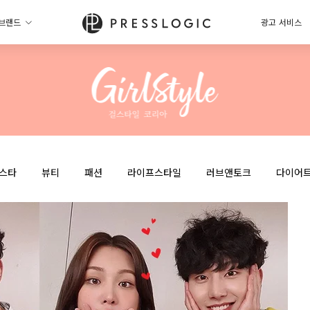
브랜드
광고 서비스
스타
뷰티
패션
라이프스타일
러브앤토크
다이어