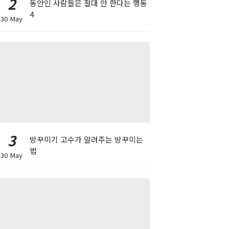
2
동안인 사람들은 절대 안 한다는 행동
4
30 May
3
방꾸미기 고수가 알려주는 방꾸미는
법
30 May