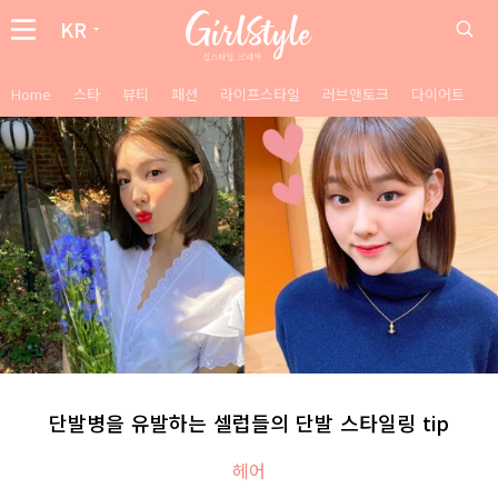
KR
Home
스타
뷰티
패션
라이프스타일
러브앤토크
다이어트
단발병을 유발하는 셀럽들의 단발 스타일링 tip
헤어