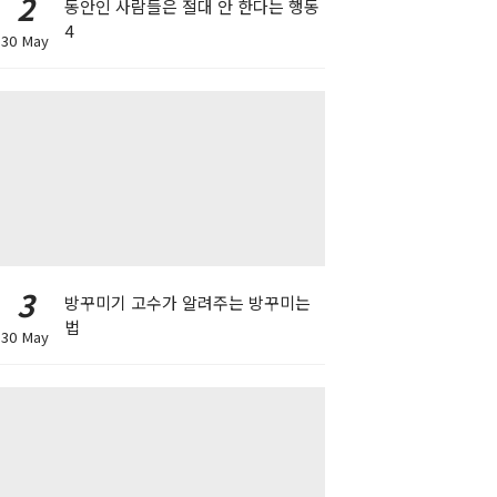
2
동안인 사람들은 절대 안 한다는 행동
4
30 May
3
방꾸미기 고수가 알려주는 방꾸미는
법
30 May