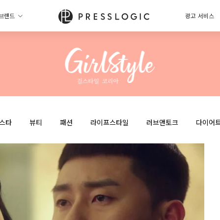
브랜드
광고 서비스
스타
뷰티
패션
라이프스타일
러브앤토크
다이어