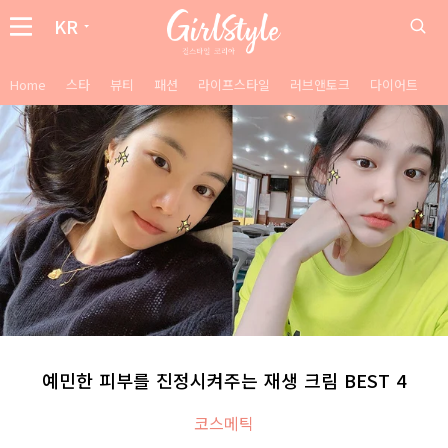
KR
Home
스타
뷰티
패션
라이프스타일
러브앤토크
다이어트
예민한 피부를 진정시켜주는 재생 크림 BEST 4
코스메틱