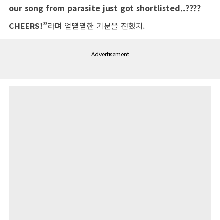
our song from parasite just got shortlisted..????
CHEERS!”
라며 얼떨떨한 기분을 전했지.
Advertisement