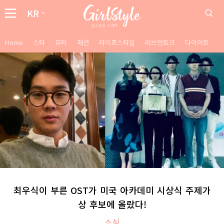
KR
Home
스타
뷰티
패션
라이프스타일
러브앤토크
다이어트
최우식이 부른 OST가 미국 아카데미 시상식 주제가
상 후보에 올랐다!
소식