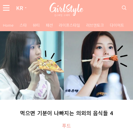
KR
Home
스타
뷰티
패션
라이프스타일
러브앤토크
다이어트
먹으면 기분이 나빠지는 의외의 음식들 4
푸드