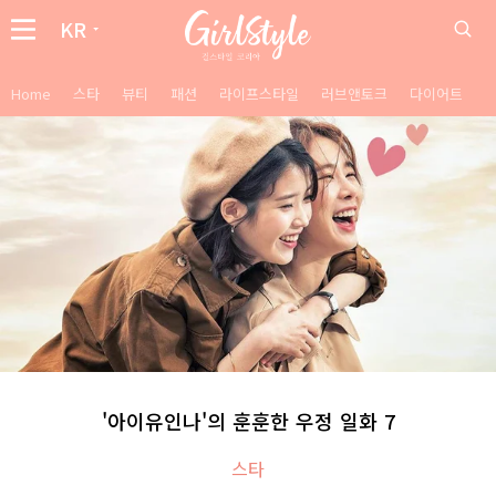
KR
Home
스타
뷰티
패션
라이프스타일
러브앤토크
다이어트
'아이유인나'의 훈훈한 우정 일화 7
스타