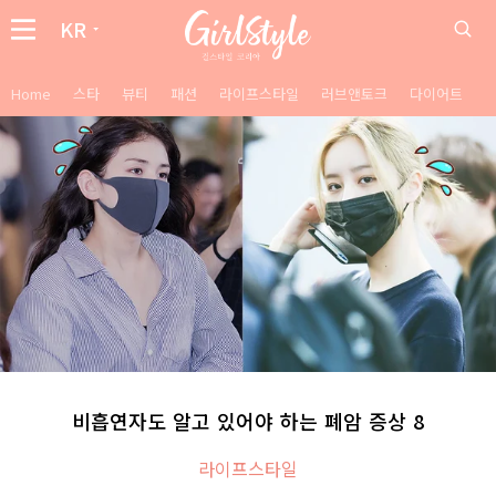
KR
Home
스타
뷰티
패션
라이프스타일
러브앤토크
다이어트
비흡연자도 알고 있어야 하는 폐암 증상 8
라이프스타일